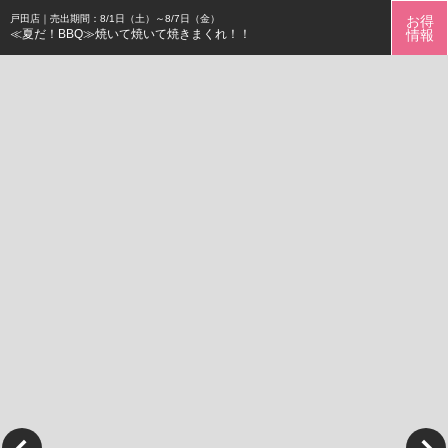
お得
戸田店｜売出期間：8/1日（土）～8/7日（金）
情報
≪夏だ！BBQ≫焼いて焼いて焼きまくれ！！