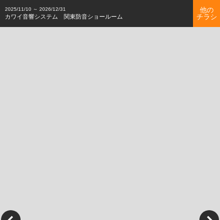
他の
2025/11/10 ～ 2026/12/31
チラシ
カワイ音響システム 関東防音ショールーム